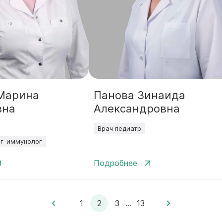
Марина
Панова Зинаида
вна
Александровна
Врач педиатр
ог-иммунолог
Подробнее
1
2
3
...
13