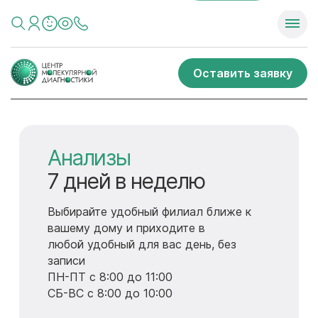
Оставить заявку
ДИАГНОСТИКА
Анализы
Годовые программы
ДИАГНОСТИКА
Анализы
ОРГАНИЗМА
7 дней в неделю
для детей
ОРГАНИЗМА
7 дней в неделю
7 дней в неделю
7 дней в неделю
Выбирайте удобный филиал ближе к
-Прямой контакт с личным врачом-
Выбирайте удобный филиал ближе к
вашему дому и приходите в
педиатром
вашему дому и приходите в
- МРТ
- МРТ
любой удобный для вас день, без
любой удобный для вас день, без
- МСКТ
-Приоритетная запись к узким
- МСКТ
записи
записи
- Рентген
специалистам и на диагностику
- Рентген
ПН-ПТ с 8:00 до 11:00
ПН-ПТ с 8:00 до 11:00
- УЗИ
- УЗИ
-Вызовы на дом со скидкой 40%
СБ-ВС с 8:00 до 10:00
СБ-ВС с 8:00 до 10:00
- Эндоскопия
- Эндоскопия
-Специальные условия на услуги
- Анализы
- Анализы