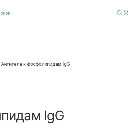
вонок
Антитела к фосфолипидам IgG
ипидам IgG