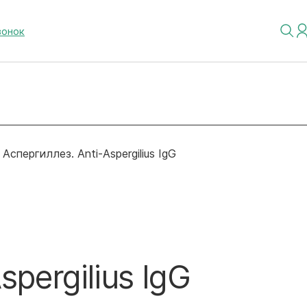
вонок
Аспергиллез. Anti-Aspergilius IgG
spergilius IgG