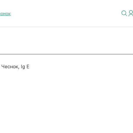
вонок
Чеснок, Ig E