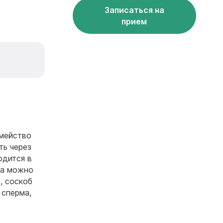
Записаться на
прием
емейство
ть через
одится в
за можно
, соскоб
 сперма,