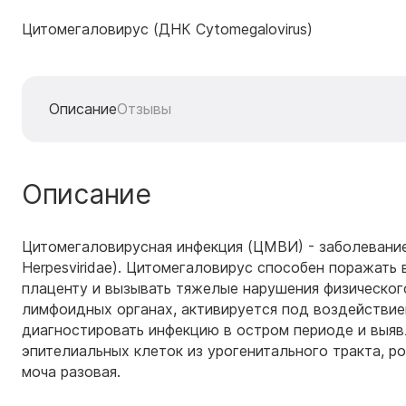
Цитомегаловирус (ДНК Cytomegalovirus)
Описание
Отзывы
Описание
Цитомегаловирусная инфекция (ЦМВИ) - заболевание
Herpesviridae). Цитомегаловирус способен поражать 
плаценту и вызывать тяжелые нарушения физическог
лимфоидных органах, активируется под воздействи
диагностировать инфекцию в остром периоде и выявл
эпителиальных клеток из урогенитального тракта, р
моча разовая.