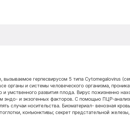
, вызываемое герпесвирусом 5 типа Cytomegalovirus (с
все органы и системы человеческого организма, проника
о и умственного развития плода. Вирус пожизненно нах
ем эндо- и экзогенных факторов. С помощью ПЦР-анали
ять случаи носительства. Биоматериал- венозная кровь
отоглотки, конъюнктивы; секрет предстательной железы,