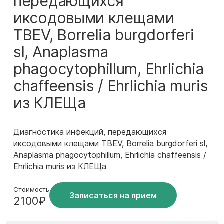
передающихся
иксодовыми клещами
TBEV, Borrelia burgdorferi
sl, Anaplasma
phagocytophillum, Ehrlichia
chaffeensis / Ehrlichia muris
из КЛЕЩа
Диагностика инфекций, передающихся
иксодовыми клещами TBEV, Borrelia burgdorferi sl,
Anaplasma phagocytophillum, Ehrlichia chaffeensis /
Ehrlichia muris из КЛЕЩа
Стоимость
Записаться на прием
2100₽