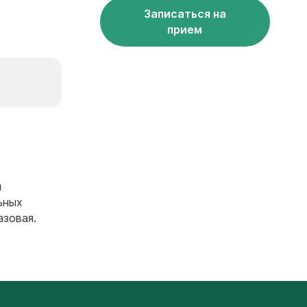
Записаться на
прием
м
ьных
азовая.