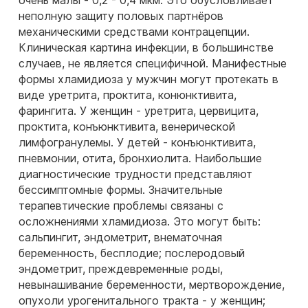
очень малы - 0,2 - 0,4 мкм. Это обусловливает
неполную защиту половых партнёров
механическими средствами контрацепции.
Клиническая картина инфекции, в большинстве
случаев, не является специфичной. Манифестные
формы хламидиоза у мужчин могут протекать в
виде уретрита, проктита, конюнктивита,
фарингита. У женщин - уретрита, цервицита,
проктита, конъюнктивита, венерической
лимфогранулемы. У детей - конъюнктивита,
пневмонии, отита, бронхиолита. Наибольшие
диагностические трудности представляют
бессимптомные формы. Значительные
терапевтические проблемы связаны с
осложнениями хламидиоза. Это могут быть:
сальпингит, эндометрит, внематочная
беременность, бесплодие; послеродовый
эндометрит, преждевременные роды,
невынашивание беременности, мертворождение,
опухоли урогенитального тракта - у женщин;