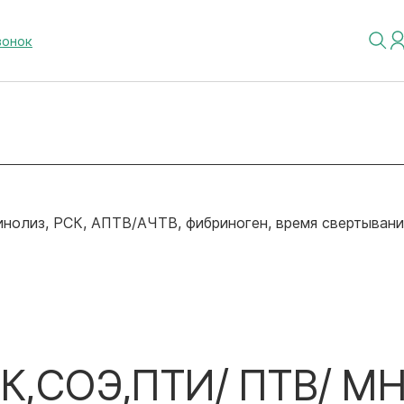
вонок
олиз, РСК, АПТВ/АЧТВ, фибриноген, время свертывании
К,СОЭ,ПТИ/ ПТВ/ МН