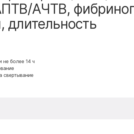
АПТВ/АЧТВ, фибриног
, длительность
 не более 14 ч
ование
а свертывание