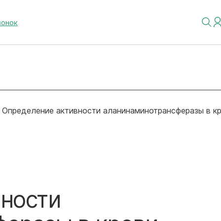
вонок
Определение активности аланинаминотрансферазы в к
ности