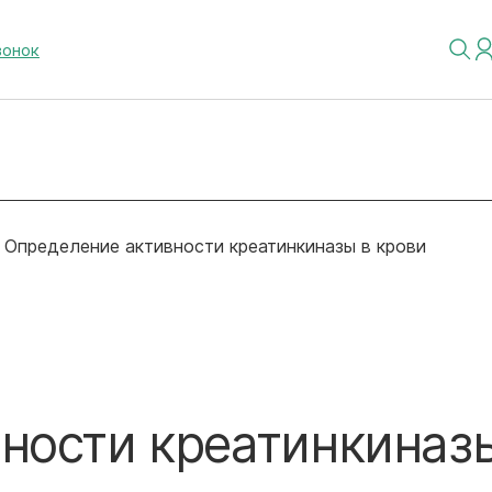
вонок
Определение активности креатинкиназы в крови
ности креатинкиназ