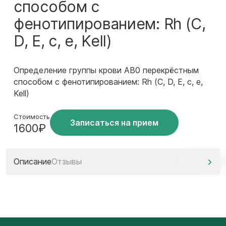
способом с
фенотипированием: Rh (C,
D, E, c, e, Kell)
Определение группы крови AB0 перекрёстным
способом с фенотипированием: Rh (C, D, E, c, e,
Kell)
Стоимость
Записаться на прием
1600₽
Описание
Отзывы