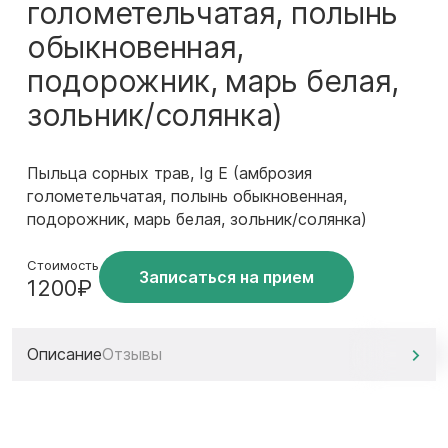
голометельчатая, полынь
обыкновенная,
подорожник, марь белая,
зольник/солянка)
Пыльца сорных трав, Ig E (амброзия
голометельчатая, полынь обыкновенная,
подорожник, марь белая, зольник/солянка)
Стоимость
Записаться на прием
1200₽
Описание
Отзывы