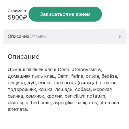
Стоимость
Записаться на прием
5800₽
Описание
Отзывы
Описание
Домашняя пыль клещ Derm. pteronyssinus,
домашняя пыль клещ Derm. farina, ольха, берёза,
лещина, дуб, смесь трав,рожь (пыльца), полынь,
подорожник, кошка, лошадь, собака, морская
свинка, хомячок, кролик, penicillium notatum,
cladospor, herbarum, aspergilius fumigates, altemaria
altemata.