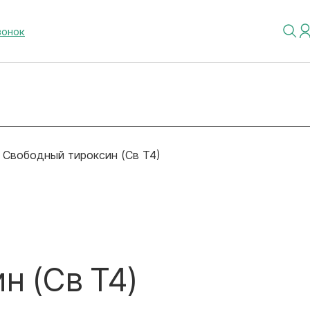
вонок
Свободный тироксин (Св Т4)
н (Св Т4)