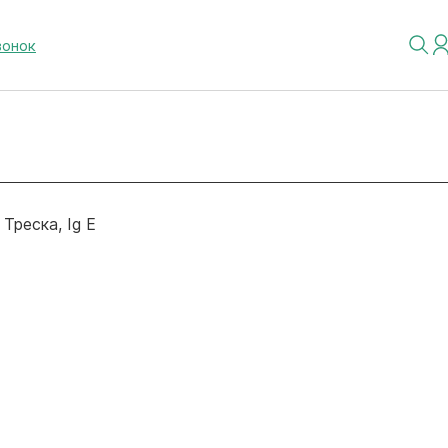
вонок
Треска, Ig E