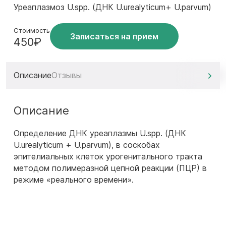
Уреаплазмоз U.spp. (ДНК U.urealyticum+ U.parvum)
Стоимость
Записаться на прием
450₽
Описание
Отзывы
Описание
Определение ДНК уреаплазмы U.spp. (ДНК
U.urealyticum + U.parvum), в соскобах
эпителиальных клеток урогенитального тракта
методом полимеразной цепной реакции (ПЦР) в
режиме «реального времени».