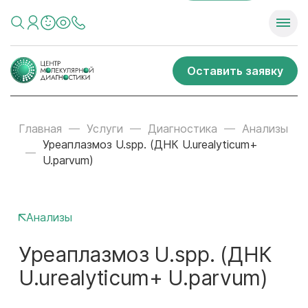
Оставить заявку
Главная
Услуги
Диагностика
Анализы
Уреаплазмоз U.spp. (ДНК U.urealyticum+
U.parvum)
Анализы
Уреаплазмоз U.spp. (ДНК
U.urealyticum+ U.parvum)