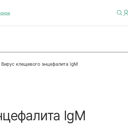
вонок
Вирус клещевого энцефалита IgМ
нцефалита IgМ