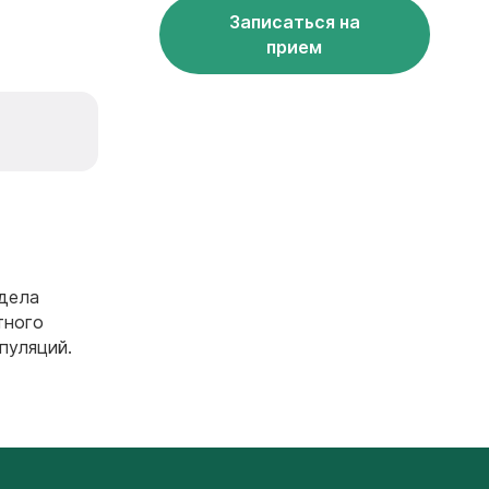
Записаться на
прием
тдела
тного
пуляций.