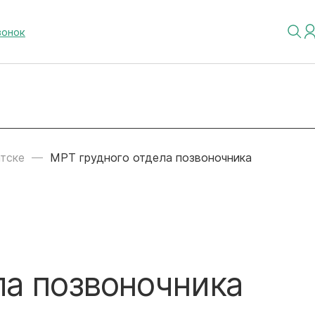
вонок
атске
МРТ грудного отдела позвоночника
ла позвоночника