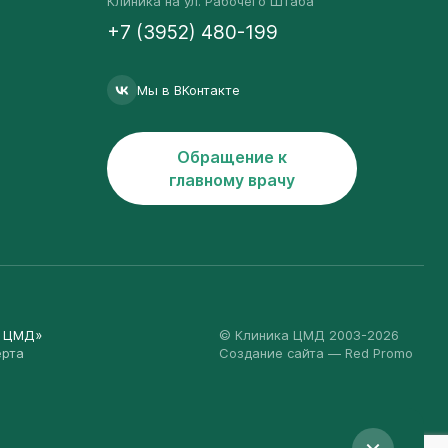
Клиника на ул. Рабочего Штаба
+7 (3952) 480-199
Мы в ВКонтакте
Обращение к
главному врачу
а ЦМД»
© Клиника ЦМД 2003-2026
ерта
Создание сайта
— Red Promo