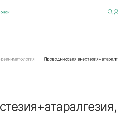
вонок
-реаниматология
Проводниковая анестезия+атаралге
стезия+атаралгезия,