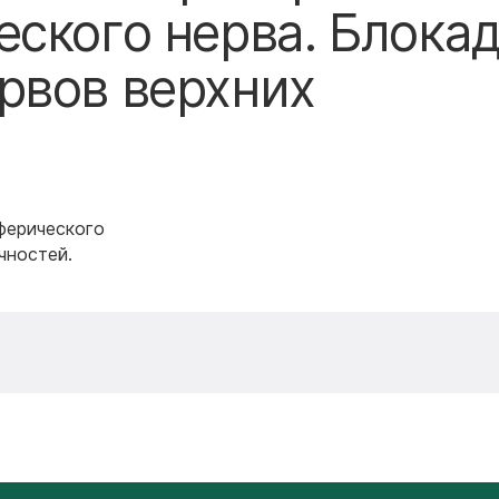
еского нерва. Блока
рвов верхних
ферического
чностей.