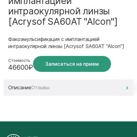
имплантацией
интраокулярной линзы
[Acrysof SA60AT "Alcon"]
Факоэмульсификация с имплантацией
интраокулярной линзы [Acrysof SA60AT "Alcon"]
Стоимость
Записаться на прием
46600₽
Описание
Отзывы