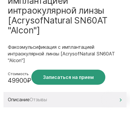
имплантацией
интраокулярной линзы
[AcrysofNatural SN60AT
"Alcon"]
Факоэмульсификация с имплантацией
интраокулярной линзы [AcrysofNatural SN60AT
"Alcon"]
Стоимость
Записаться на прием
49900₽
Описание
Отзывы