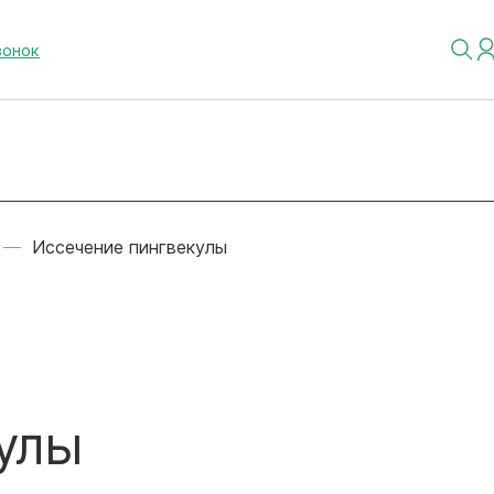
вонок
Иссечение пингвекулы
улы