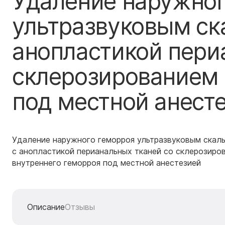
Удаление наружног
ультразвуковым ск
анопластикой пери
склерозированием 
под местной анест
Удаление наружного геморроя ультразвуковым скаль
с анопластикой перианальных тканей со склерозиро
внутреннего геморроя под местной анестезией
Описание
Отзывы