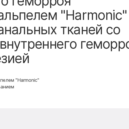
о геморроя
альпелем "Harmonic"
анальных тканей со
внутреннего геморр
езией
пелем "Harmonic"
ванием