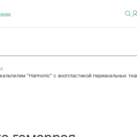
вонок
я
кальпелем "Harmonic" с анопластикой перианальных тка