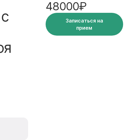
48000₽
 с
Записаться на
прием
оя