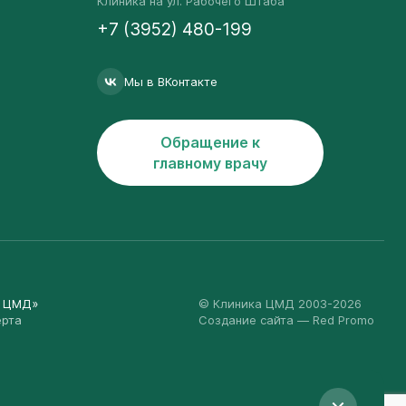
Клиника на ул. Рабочего Штаба
+7 (3952) 480-199
Мы в ВКонтакте
Обращение к
главному врачу
а ЦМД»
© Клиника ЦМД 2003-2026
ерта
Создание сайта
— Red Promo