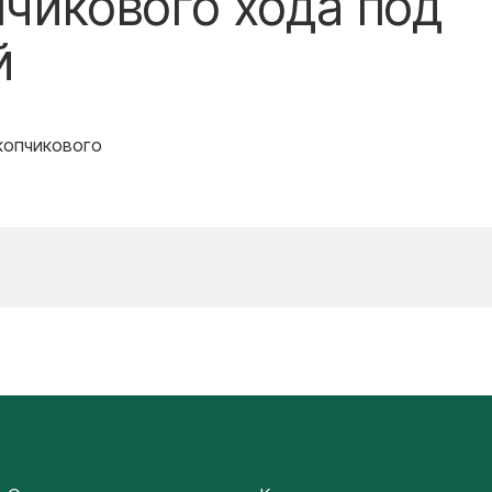
пчикового хода под
й
копчикового