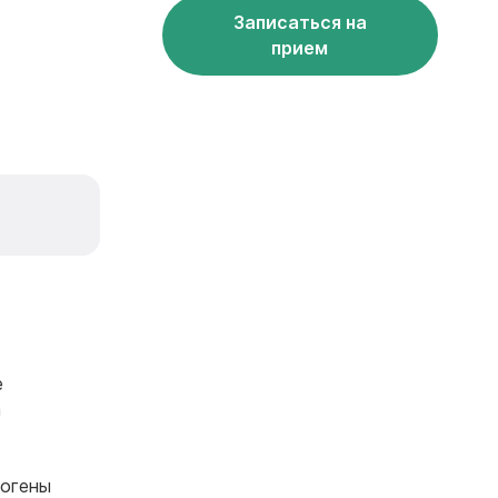
Записаться на
прием
е
а
тогены