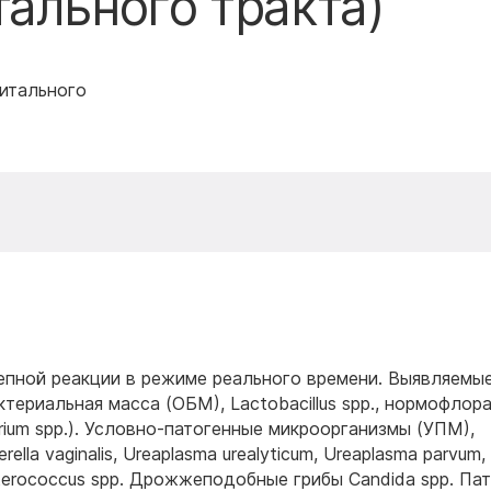
ального тракта)
итального
пной реакции в режиме реального времени. Выявляемы
териальная масса (ОБМ), Lactobacillus spp., нормофлор
terium spp.). Условно-патогенные микроорганизмы (УПМ),
la vaginalis, Ureaplasma urealyticum, Ureaplasma parvum,
nterococcus spp. Дрожжеподобные грибы Candida spp. Па