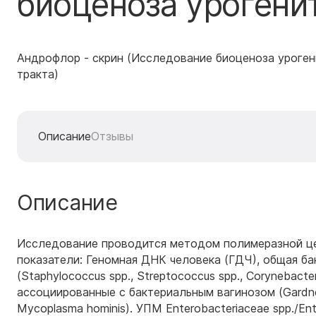
биоценоза урогенит
Андрофлор - скрин (Исследование биоценоза уроген
тракта)
Описание
Отзывы
Описание
Исследование проводится методом полимеразной це
показатели: Геномная ДНК человека (ГДЧ), общая бак
(Staphylococcus spp., Streptococcus spp., Corynebac
ассоциированные с бактериальным вагинозом (Gardnerel
Mycoplasma hominis). УПМ Enterobacteriaceae spp./E