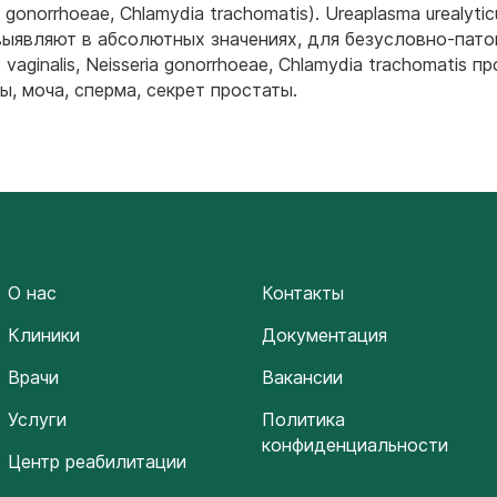
a gonorrhoeae, Chlamydia trachomatis). Ureaplasma urealyti
. выявляют в абсолютных значениях, для безусловно-пат
aginalis, Neisseria gonorrhoeae, Chlamydia trachomatis п
ы, моча, сперма, секрет простаты.
О нас
Контакты
Клиники
Документация
Врачи
Вакансии
Услуги
Политика
конфиденциальности
Центр реабилитации