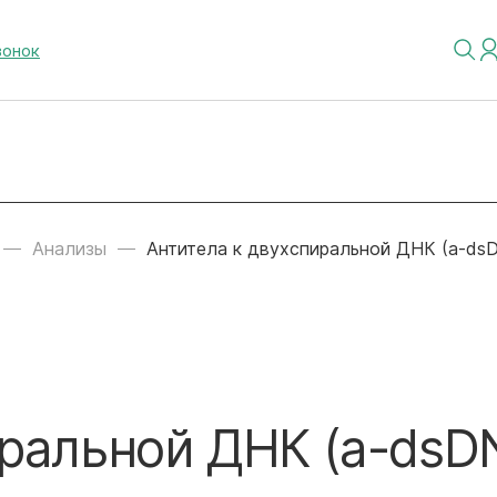
вонок
Анализы
Антитела к двухспиральной ДНК (a-ds
иральной ДНК (a-dsD