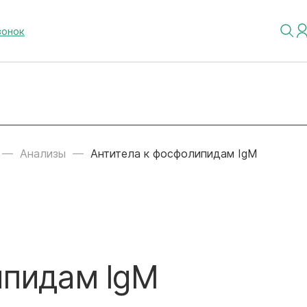
вонок
Анализы
Антитела к фосфолипидам IgM
ипидам IgM