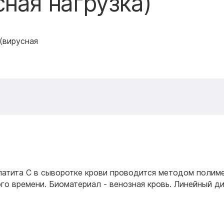
ная нагрузка)
(вирусная
патита С в сыворотке крови проводится методом полим
го времени. Биоматериал - венозная кровь. Линейный д