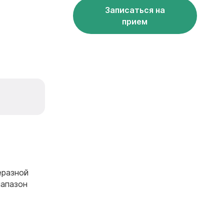
Записаться на
прием
еразной
иапазон