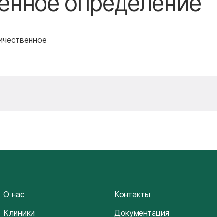
твенное определение
личественное
О нас
Контакты
Клиники
Документация