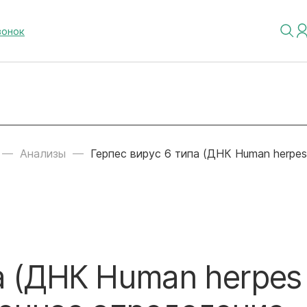
вонок
Анализы
Герпес вирус 6 типа (ДНК Human herpes
а (ДНК Human herpes