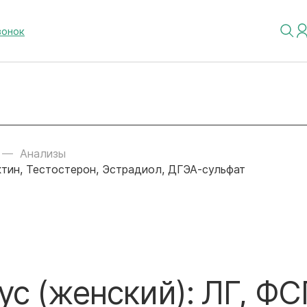
вонок
Анализы
ктин, Тестостерон, Эстрадиол, ДГЭА-сульфат
с (женский): ЛГ, ФС