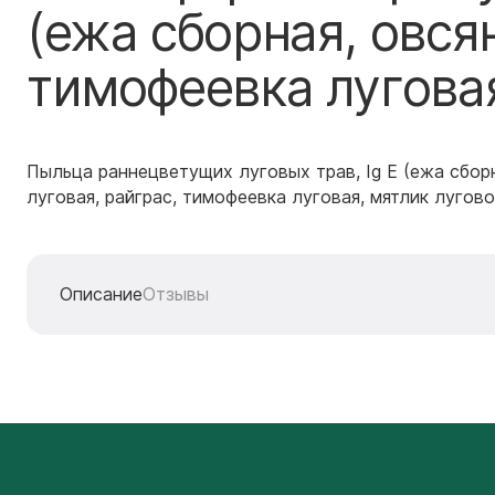
(ежа сборная, овся
тимофеевка луговая
Пыльца раннецветущих луговых трав, Ig E (ежа сбор
луговая, райграс, тимофеевка луговая, мятлик лугово
Описание
Отзывы