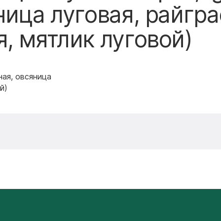
ница луговая, райгра
, мятлик луговой)
ная, овсяница
й)