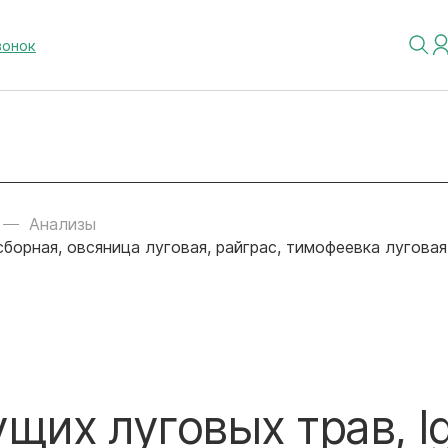
вонок
Анализы
борная, овсяница луговая, райграс, тимофеевка луговая
их луговых трав, Ig