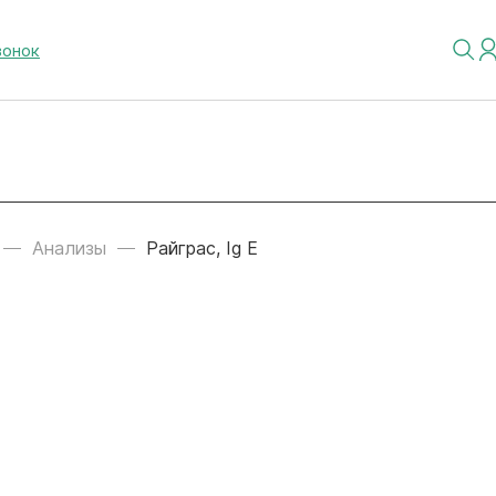
вонок
Анализы
Райграс, Ig E