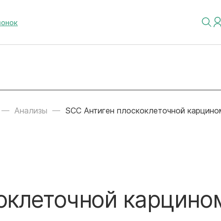
вонок
Анализы
SCC Антиген плоскоклеточной карцино
оклеточной карцин