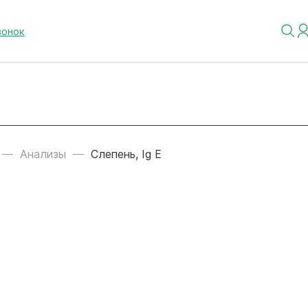
вонок
Анализы
Слепень, Ig E