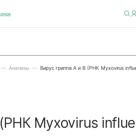
вонок
Анализы
Вирус гриппа А и В (РНК Myxovirus influ
(РНК Myxovirus influe