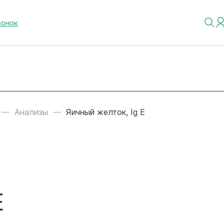
вонок
Анализы
Яичный желток, Ig E
E