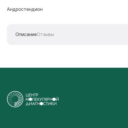
Андростендион
Описание
Отзывы