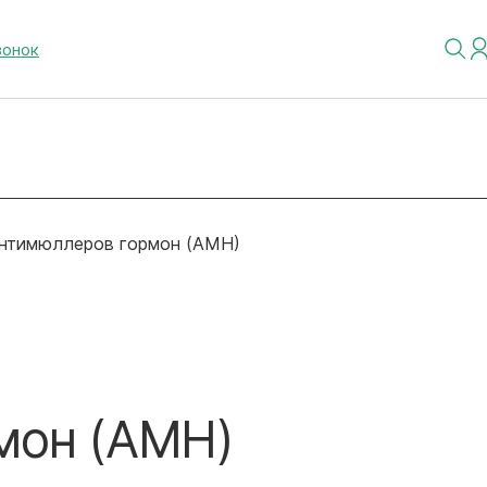
вонок
нтимюллеров гормон (АМН)
мон (АМН)