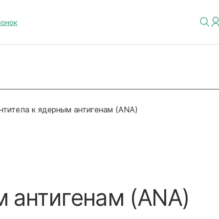
вонок
нтитела к ядерным антигенам (ANA)
м антигенам (ANA)