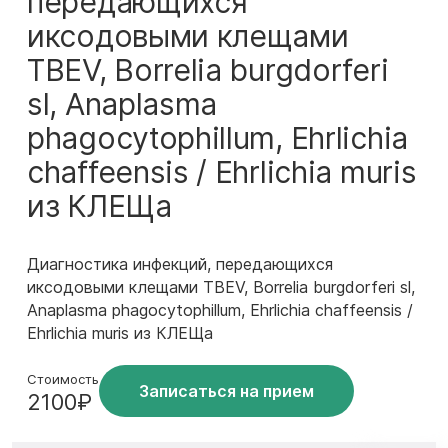
передающихся
иксодовыми клещами
TBEV, Borrelia burgdorferi
sl, Anaplasma
phagocytophillum, Ehrlichia
chaffeensis / Ehrlichia muris
из КЛЕЩа
Диагностика инфекций, передающихся
иксодовыми клещами TBEV, Borrelia burgdorferi sl,
Anaplasma phagocytophillum, Ehrlichia chaffeensis /
Ehrlichia muris из КЛЕЩа
Стоимость
Записаться на прием
2100₽