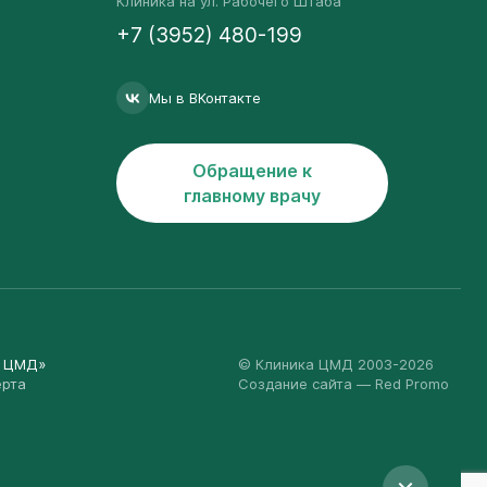
Клиника на ул. Рабочего Штаба
+7 (3952) 480-199
Мы в ВКонтакте
Обращение к
главному врачу
а ЦМД»
© Клиника ЦМД 2003-2026
ерта
Создание сайта
— Red Promo