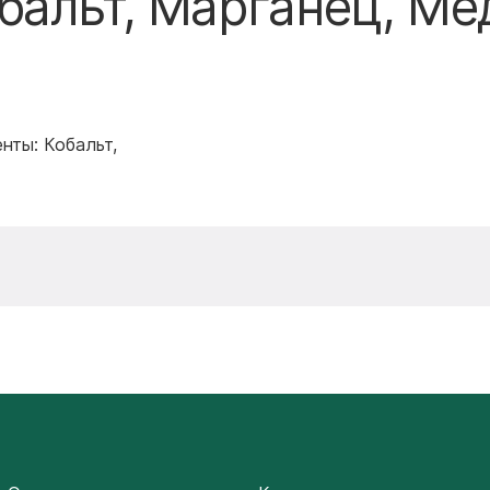
бальт, Марганец, Ме
нты: Кобальт,