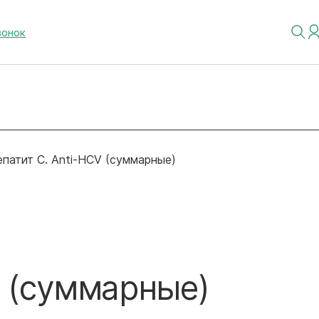
вонок
епатит С. Anti-HCV (суммарные)
V (суммарные)