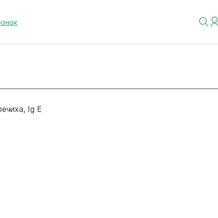
вонок
речиха, Ig E