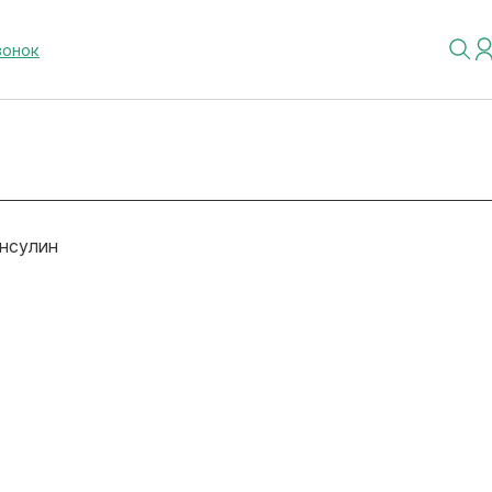
вонок
нсулин