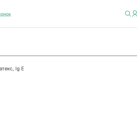
вонок
атекс, Ig E