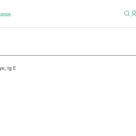
вонок
ук, Ig E